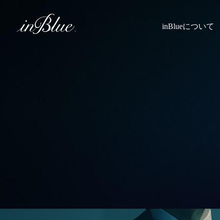
inBlueについて
inBlueの強み
ヒストリー
理念
トライフープ
着用シーン
こだわり
縫製
採寸
Q&A