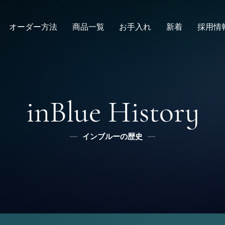
オーダー方法
商品一覧
お手入れ
新着
採用情
倉敷店でのオーダー
デニムスーツ
取扱方法
ニュース
新卒
メンズ
全国オーダー会
修理
インタビュー
レディース
ふるさと納税
リボーン
社長ブログ
デニムシャツ
inBlue History
スタッフブログ
ふるさと納税
ふるさとチョイス
インブルーの歴史
メディア掲載
楽天
ふるなび