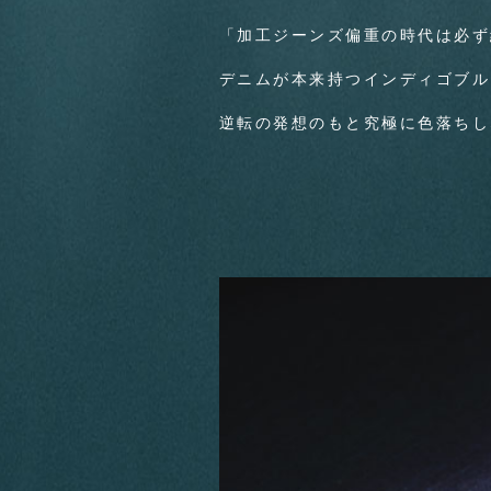
「加工ジーンズ偏重の時代は必ず
デニムが本来持つインディゴブル
逆転の発想のもと究極に色落ちし