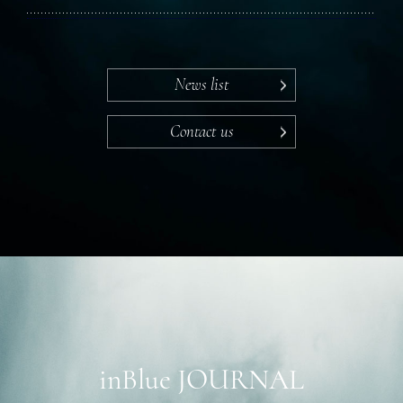
News list
Contact us
inBlue JOURNAL