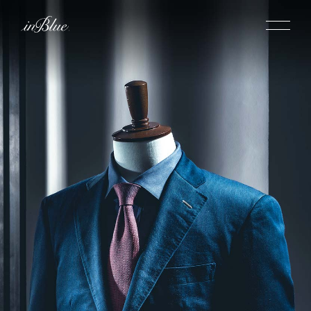
inBlueについて
inBlueの強み
ヒストリー
オーダー方法
理念
倉敷店でのオーダー
トライフープ
全国オーダー会
商品一覧
ふるさと納税
着用シーン
こだわり
デニムスーツ
デニムシャツ
お手入れ
Q&A
ふるさと納税
取扱方法
修理
新着
リボーン
ニュース
インタビュー
採用情報
社長ブログ
新卒採用
スタッフブログ
店舗概要