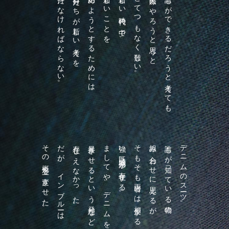
持たなければならない。
自分たちが新しい考えを
始めようとするためには
新しいことを
新しい時代の中で、
とてつもなく難しい。
実際にやろうと思うと
誰もができるだろうと考えても
その概念を一変させた。
だが、インブルーは
存在しえなかった。
昇華させるという発想など、
ましてや、デニムをスーツに
強い既成概念が存在する。
そもそも両者には相反する
組み合わせに思えるが、
誰もが知っている物の
デニムのスーツ。