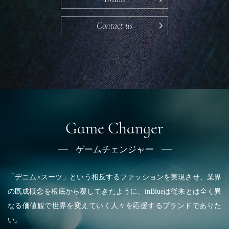
Contact us
Game Changer
ゲームチェンジャー
「デニム×スーツ」という相反するファッションを実現させ、
業界
の既成概念を根底から覆してきたように、
inBlueは従来とは全く異
なる価値観で
世界を変えていく人々を応援するブランドでありた
い。