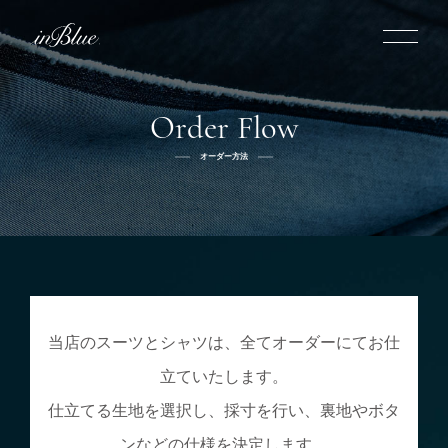
Order Flow
inBlueについて
オーダー方法
inBlueの強み
ヒストリー
オーダー方法
理念
倉敷店でのオーダー
トライフープ
全国オーダー会
商品一覧
ふるさと納税
着用シーン
こだわり
デニムスーツ
デニムシャツ
お手入れ
Q&A
ふるさと納税
取扱方法
修理
新着
当店のスーツとシャツは、全てオーダーにてお仕
立ていたします。
リボーン
ニュース
インタビュー
採用情報
仕立てる生地を選択し、採寸を行い、裏地やボタ
社長ブログ
新卒採用
スタッフブログ
店舗概要
ンなどの仕様を決定します。