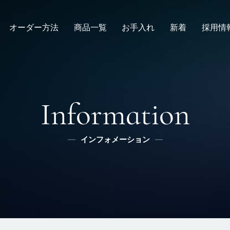
オーダー方法
商品一覧
お手入れ
新着
採用情
倉敷店でのオーダー
デニムスーツ
取扱方法
ニュース
新卒
メンズ
全国オーダー会
修理
インタビュー
レディース
ふるさと納税
リボーン
社長ブログ
デニムシャツ
Information
スタッフブログ
ふるさと納税
ふるさとチョイス
インフォメーション
メディア掲載
楽天
ふるなび