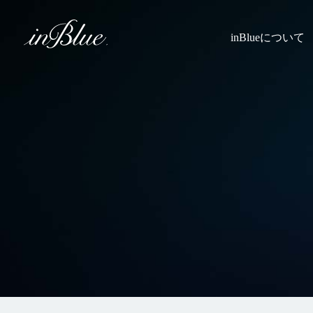
inBlueについて
inBlueの強み
ヒストリー
理念
トライフープ
着用シーン
こだわり
縫製
採寸
Q&A