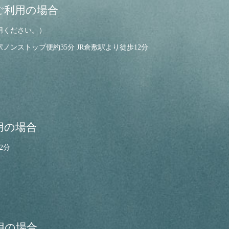
ご利用の場合
用ください。）
駅ノンストップ便約35分
JR倉敷駅より徒歩12分
用の場合
2分
用の場合