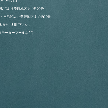
敷ICより美観地区まで約20分
・早島ICより
美観地区まで約20分
車場をご利用下さい。
五モータープールなど）