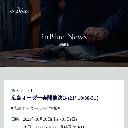
inBlue News
inBlueについて
新着情報
inBlueの強み
ヒストリー
オーダー方法
理念
倉敷店でのオーダー
トライフープ
全国オーダー会
商品一覧
ふるさと納税
着用シーン
こだわり
デニムスーツ
デニムシャツ
お手入れ
15 Sep. 2021
Q&A
ふるさと納税
取扱方法
修理
新着
広島オーダー会開催決定(21’ 10/30-31）
リボーン
■広島オーダー会開催情報■
ニュース
インタビュー
採用情報
日時：2021年10月30日(土)～31日(日)
社長ブログ
新卒採用
スタッフブログ
店舗概要
30日→12:00～18:00 (最終受付16:00)