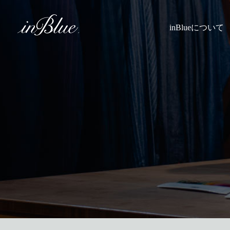
inBlueについて
inBlueの強み
ヒストリー
理念
トライフープ
着用シーン
こだわり
縫製
採寸
Q&A