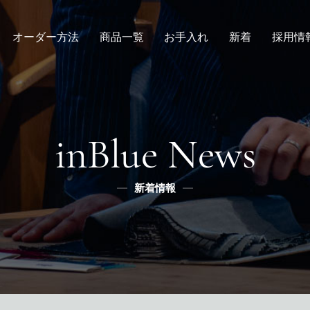
オーダー方法
商品一覧
お手入れ
新着
採用情
倉敷店でのオーダー
デニムスーツ
取扱方法
ニュース
新卒
メンズ
全国オーダー会
修理
インタビュー
レディース
ふるさと納税
リボーン
社長ブログ
デニムシャツ
inBlue News
スタッフブログ
ふるさと納税
ふるさとチョイス
新着情報
メディア掲載
楽天
ふるなび