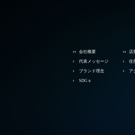
会社概要
店
代表メッセージ
住
ブランド理念
ア
SDGｓ