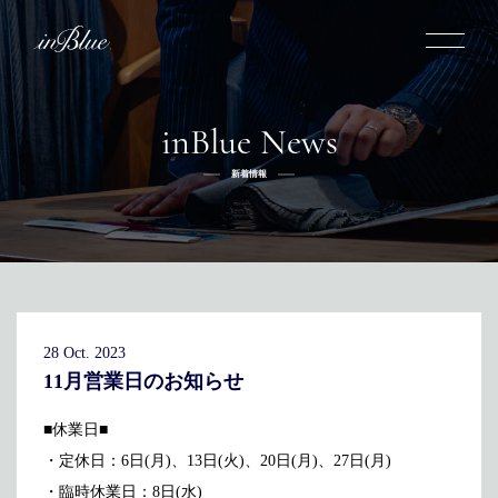
inBlue News
inBlueについて
新着情報
inBlueの強み
ヒストリー
オーダー方法
理念
倉敷店でのオーダー
トライフープ
全国オーダー会
商品一覧
ふるさと納税
着用シーン
こだわり
デニムスーツ
デニムシャツ
お手入れ
28 Oct. 2023
Q&A
ふるさと納税
取扱方法
修理
新着
11月営業日のお知らせ
リボーン
ニュース
インタビュー
採用情報
■休業日■
・定休日：6日(月)、13日(火)、20日(月)、27日(月)
社長ブログ
新卒採用
スタッフブログ
店舗概要
・臨時休業日：8日(水)