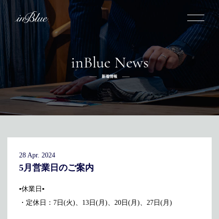
inBlue News
inBlueについて
新着情報
inBlueの強み
ヒストリー
オーダー方法
理念
倉敷店でのオーダー
トライフープ
全国オーダー会
商品一覧
ふるさと納税
着用シーン
こだわり
デニムスーツ
デニムシャツ
お手入れ
28 Apr. 2024
Q&A
ふるさと納税
取扱方法
修理
新着
5月営業日のご案内
リボーン
ニュース
インタビュー
採用情報
▪休業日▪
・定休日：7日(火)、13日(月)、20日(月)、27日(月)
社長ブログ
新卒採用
スタッフブログ
店舗概要