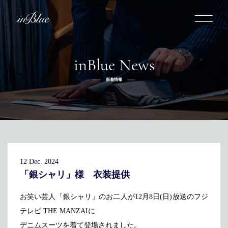
inBlue News
inBlueについて
新着情報
inBlueの強み
ヒストリー
オーダー方法
理念
倉敷店でのオーダー
トライフープ
全国オーダー会
商品一覧
ふるさと納税
着用シーン
こだわり
デニムスーツ
デニムシャツ
お手入れ
12 Dec. 2024
Q&A
ふるさと納税
取扱方法
修理
新着
「銀シャリ」様 衣装提供
リボーン
ニュース
インタビュー
採用情報
お笑い芸人「銀シャリ」のお二人が12月8日(日)放送のフジ
テレビ THE MANZAIに
社長ブログ
新卒採用
スタッフブログ
店舗概要
デニムスーツを着て登場されました。