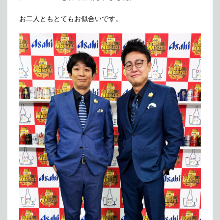
メディア掲載
アクセス
会社情報
お二人ともとてもお似合いです。
JP
EN
代表メッセージ