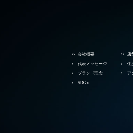
会社概要
店
代表メッセージ
住
ブランド理念
ア
SDGｓ