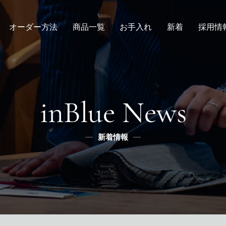
オーダー方法
商品一覧
お手入れ
新着
採用情
倉敷店でのオーダー
デニムスーツ
取扱方法
ニュース
新卒
メンズ
全国オーダー会
修理
インタビュー
レディース
ふるさと納税
リボーン
社長ブログ
デニムシャツ
inBlue News
スタッフブログ
ふるさと納税
ふるさとチョイス
新着情報
メディア掲載
楽天
ふるなび