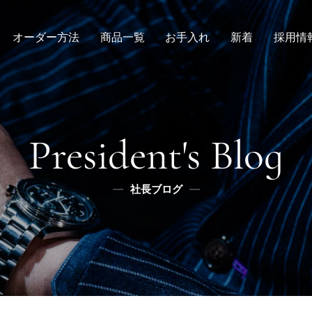
オーダー方法
商品一覧
お手入れ
新着
採用情
倉敷店でのオーダー
デニムスーツ
取扱方法
ニュース
新卒
メンズ
全国オーダー会
修理
インタビュー
レディース
ふるさと納税
リボーン
社長ブログ
デニムシャツ
President's Blog
スタッフブログ
ふるさと納税
ふるさとチョイス
社長ブログ
メディア掲載
楽天
ふるなび