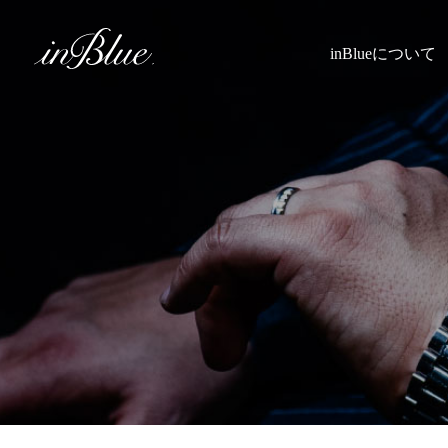
inBlueについて
inBlueの強み
ヒストリー
理念
トライフープ
着用シーン
こだわり
縫製
採寸
Q&A