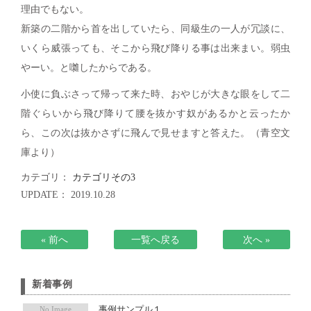
理由でもない。
インターン
メディア掲載
アクセス
会社情報
新築の二階から首を出していたら、同級生の一人が冗談に、
JP
EN
代表メッセージ
いくら威張っても、そこから飛び降りる事は出来まい。弱虫
やーい。と囃したからである。
小使に負ぶさって帰って来た時、おやじが大きな眼をして二
階ぐらいから飛び降りて腰を抜かす奴があるかと云ったか
ら、この次は抜かさずに飛んで見せますと答えた。（青空文
庫より）
カテゴリ：
カテゴリその3
UPDATE： 2019.10.28
« 前へ
一覧へ戻る
次へ »
新着事例
事例サンプル１