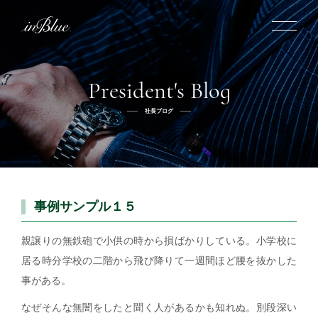
President's Blog
inBlueについて
社長ブログ
inBlueの強み
ヒストリー
オーダー方法
理念
倉敷店でのオーダー
トライフープ
全国オーダー会
商品一覧
ふるさと納税
着用シーン
こだわり
事例サンプル１５
デニムスーツ
デニムシャツ
お手入れ
Q&A
ふるさと納税
取扱方法
修理
新着
親譲りの無鉄砲で小供の時から損ばかりしている。小学校に
居る時分学校の二階から飛び降りて一週間ほど腰を抜かした
リボーン
ニュース
インタビュー
採用情報
事がある。
社長ブログ
新卒採用
スタッフブログ
店舗概要
なぜそんな無闇をしたと聞く人があるかも知れぬ。別段深い