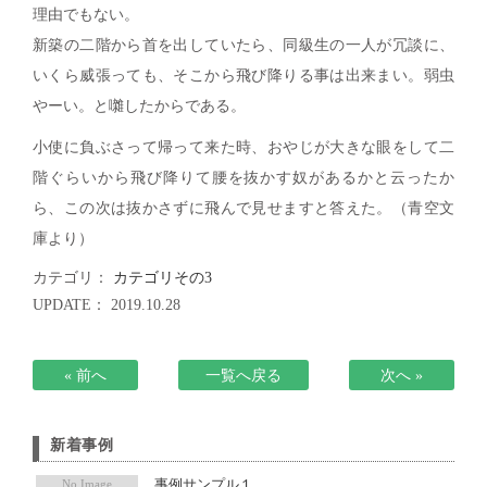
理由でもない。
メディア掲載
アクセス
会社情報
新築の二階から首を出していたら、同級生の一人が冗談に、
JP
EN
代表メッセージ
いくら威張っても、そこから飛び降りる事は出来まい。弱虫
やーい。と囃したからである。
小使に負ぶさって帰って来た時、おやじが大きな眼をして二
階ぐらいから飛び降りて腰を抜かす奴があるかと云ったか
ら、この次は抜かさずに飛んで見せますと答えた。（青空文
庫より）
カテゴリ：
カテゴリその3
UPDATE： 2019.10.28
« 前へ
一覧へ戻る
次へ »
新着事例
事例サンプル１