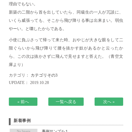
理由でもない。
メディア掲載
アクセス
会社情報
新築の二階から首を出していたら、同級生の一人が冗談に、
JP
EN
代表メッセージ
いくら威張っても、そこから飛び降りる事は出来まい。弱虫
やーい。と囃したからである。
小使に負ぶさって帰って来た時、おやじが大きな眼をして二
階ぐらいから飛び降りて腰を抜かす奴があるかと云ったか
ら、この次は抜かさずに飛んで見せますと答えた。（青空文
庫より）
カテゴリ：
カテゴリその3
UPDATE： 2019.10.28
« 前へ
一覧へ戻る
次へ »
新着事例
事例サンプル１