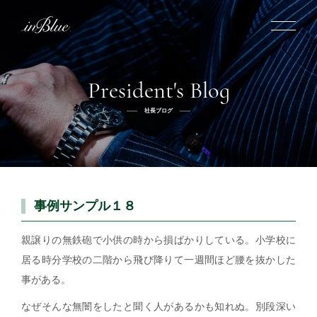
President's Blog
inBlueについて
社長ブログ
inBlueの強み
ヒストリー
オーダー方法
理念
倉敷店でのオーダー
トライフープ
全国オーダー会
商品一覧
ふるさと納税
着用シーン
こだわり
事例サンプル１８
デニムスーツ
デニムシャツ
お手入れ
Q&A
ふるさと納税
取扱方法
修理
新着
親譲りの無鉄砲で小供の時から損ばかりしている。小学校に
居る時分学校の二階から飛び降りて一週間ほど腰を抜かした
リボーン
ニュース
インタビュー
採用情報
事がある。
社長ブログ
新卒採用
スタッフブログ
店舗概要
なぜそんな無闇をしたと聞く人があるかも知れぬ。別段深い