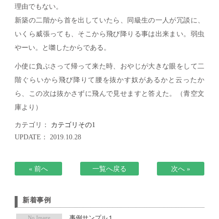
理由でもない。
インターン
メディア掲載
アクセス
会社情報
新築の二階から首を出していたら、同級生の一人が冗談に、
JP
EN
代表メッセージ
いくら威張っても、そこから飛び降りる事は出来まい。弱虫
やーい。と囃したからである。
小使に負ぶさって帰って来た時、おやじが大きな眼をして二
階ぐらいから飛び降りて腰を抜かす奴があるかと云ったか
ら、この次は抜かさずに飛んで見せますと答えた。（青空文
庫より）
カテゴリ：
カテゴリその1
UPDATE： 2019.10.28
« 前へ
一覧へ戻る
次へ »
新着事例
事例サンプル１