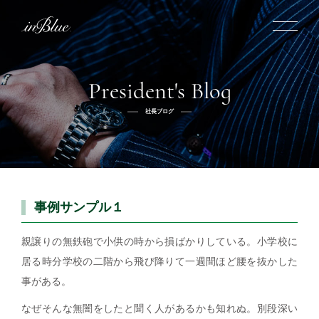
President's Blog
inBlueについて
社長ブログ
inBlueの強み
ヒストリー
オーダー方法
理念
倉敷店でのオーダー
トライフープ
全国オーダー会
商品一覧
ふるさと納税
着用シーン
こだわり
事例サンプル１
デニムスーツ
デニムシャツ
お手入れ
Q&A
ふるさと納税
取扱方法
修理
新着
親譲りの無鉄砲で小供の時から損ばかりしている。小学校に
居る時分学校の二階から飛び降りて一週間ほど腰を抜かした
リボーン
ニュース
インタビュー
採用情報
事がある。
社長ブログ
新卒採用
スタッフブログ
中途採用
店舗概要
なぜそんな無闇をしたと聞く人があるかも知れぬ。別段深い