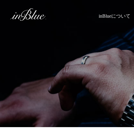
inBlueについて
inBlueの強み
ヒストリー
理念
トライフープ
着用シーン
こだわり
縫製
採寸
Q&A