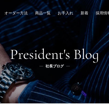
オーダー方法
商品一覧
お手入れ
新着
採用情
倉敷店でのオーダー
デニムスーツ
取扱方法
ニュース
新卒
メンズ
全国オーダー会
修理
インタビュー
レディース
ふるさと納税
リボーン
社長ブログ
デニムシャツ
President's Blog
スタッフブログ
ふるさと納税
ふるさとチョイス
社長ブログ
メディア掲載
楽天
ふるなび