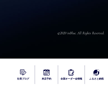
©2020 inBlue. All Rights Reserved.
ふるさとチョイス
社長ブログ
来店
予約
全国
オーダー会
情報
ふるさと納税
楽天
ふるなび