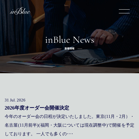
inBlue News
inBlueについて
新着情報
inBlueの強み
ヒストリー
オーダー方法
理念
倉敷店でのオーダー
トライフープ
全国オーダー会
商品一覧
ふるさと納税
着用シーン
こだわり
デニムスーツ
デニムシャツ
お手入れ
31 Jul. 2026
Q&A
ふるさと納税
取扱方法
修理
新着
2026年度オーダー会開催決定
今年のオーダー会の日程が決定いたしました。東京(11月・2月）・
リボーン
ニュース
インタビュー
採用情報
名古屋(11月前半)(福岡・大阪については現在調整中)で開催を予定
社長ブログ
新卒採用
スタッフブログ
店舗概要
しております。 一人でも多くの･･･