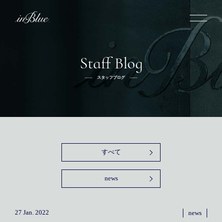
Staff Blog
inBlueについて
スタッフブログ
inBlueの強み
ヒストリー
オーダー方法
理念
倉敷店でのオーダー
トライフープ
全国オーダー会
商品一覧
ふるさと納税
着用シーン
こだわり
デニムスーツ
デニムシャツ
お手入れ
すべて
Q&A
ふるさと納税
取扱方法
修理
新着
news
リボーン
ニュース
インタビュー
採用情報
社長ブログ
新卒採用
スタッフブログ
店舗概要
27 Jan. 2022
news