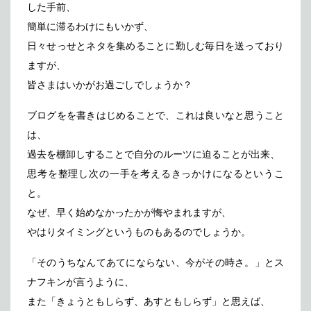
した手前、
メディア掲載
アクセス
会社情報
簡単に滞るわけにもいかず、
JP
EN
日々せっせとネタを集めることに勤しむ毎日を送っており
代表メッセージ
ますが、
皆さまはいかがお過ごしでしょうか？
ブログをを書きはじめることで、これは良いなと思うこと
は、
過去を棚卸しすることで自分のルーツに迫ることが出来、
思考を整理し次の一手を考えるきっかけになるというこ
と。
なぜ、早く始めなかったかが悔やまれますが、
やはりタイミングというものもあるのでしょうか。
「そのうちなんてあてにならない、今がその時さ。」とス
ナフキンが言うように、
また「きょうともしらず、あすともしらず」と思えば、