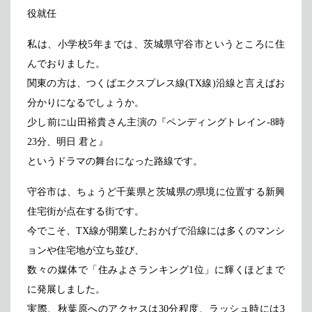
役就任
私は、小学校5年までは、茨城県守谷市というところに住
んでおりました。
関東の方は、つくばエクスプレス線(TX線)沿線と言えばお
分かりになるでしょうか。
少し前に山田裕貴さん主演の『ペンディングトレイン-8時
23分、明日 君と』
というドラマの舞台になった路線です。
守谷市は、ちょうど千葉県と茨城県の県境に位置する新興
住宅街が点在する街です。
今でこそ、TX線が開業したおかげで沿線には多くのマンシ
ョンや住宅地が立ち並び、
数々の媒体で「住みよさランキング1位」に輝くほどまで
に発展しました。
実際、秋葉原へのアクセスは30分程度、ラッシュ時には3