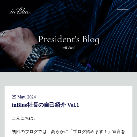
President's Blog
inBlueについて
社長ブログ
inBlueの強み
ヒストリー
オーダー方法
理念
倉敷店でのオーダー
トライフープ
全国オーダー会
商品一覧
ふるさと納税
着用シーン
こだわり
デニムスーツ
デニムシャツ
お手入れ
25 May. 2024
Q&A
ふるさと納税
取扱方法
修理
新着
inBlue社長の自己紹介 Vol.1
リボーン
ニュース
インタビュー
採用情報
こんにちは。
社長ブログ
新卒採用
スタッフブログ
店舗概要
初回のブログでは、高らかに「ブログ始めます！」宣言を