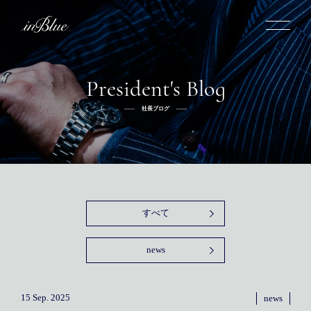
President's Blog
inBlueについて
社長ブログ
inBlueの強み
ヒストリー
オーダー方法
理念
倉敷店でのオーダー
トライフープ
全国オーダー会
商品一覧
ふるさと納税
着用シーン
こだわり
デニムスーツ
デニムシャツ
お手入れ
すべて
Q&A
ふるさと納税
取扱方法
修理
新着
news
リボーン
ニュース
インタビュー
採用情報
社長ブログ
新卒採用
スタッフブログ
店舗概要
15 Sep. 2025
news