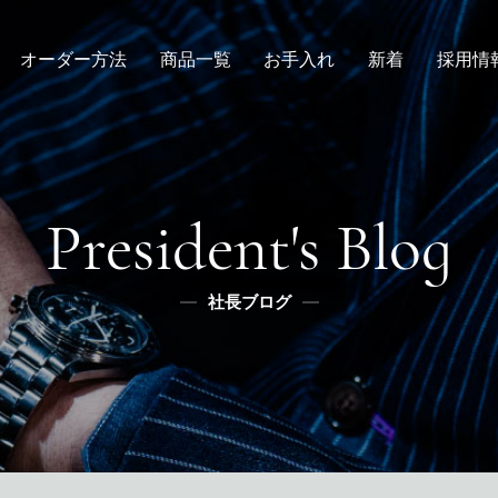
オーダー方法
商品一覧
お手入れ
新着
採用情
倉敷店でのオーダー
デニムスーツ
取扱方法
ニュース
新卒
メンズ
全国オーダー会
修理
インタビュー
レディース
ふるさと納税
リボーン
社長ブログ
デニムシャツ
President's Blog
スタッフブログ
ふるさと納税
ふるさとチョイス
社長ブログ
メディア掲載
楽天
ふるなび