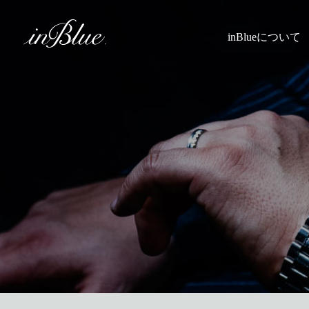
inBlueについて
inBlueの強み
ヒストリー
理念
トライフープ
着用シーン
こだわり
縫製
採寸
Q&A