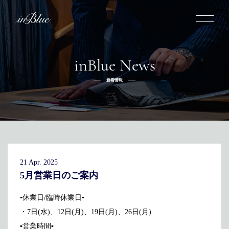
inBlue News
inBlueについて
新着情報
inBlueの強み
ヒストリー
オーダー方法
理念
倉敷店でのオーダー
トライフープ
全国オーダー会
商品一覧
ふるさと納税
着用シーン
こだわり
デニムスーツ
デニムシャツ
お手入れ
21 Apr. 2025
Q&A
ふるさと納税
取扱方法
修理
新着
5月営業日のご案内
リボーン
ニュース
インタビュー
採用情報
▪休業日/臨時休業日▪
・7日(水)、12日(月)、19日(月)、26日(月)
社長ブログ
新卒採用
スタッフブログ
店舗概要
▪営業時間▪