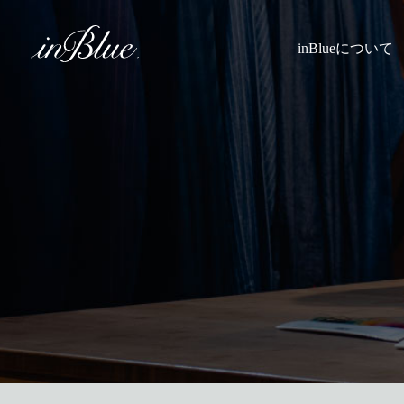
inBlueについて
inBlueの強み
ヒストリー
理念
トライフープ
着用シーン
こだわり
縫製
採寸
Q&A