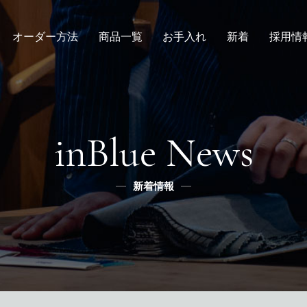
オーダー方法
商品一覧
お手入れ
新着
採用情
倉敷店でのオーダー
デニムスーツ
取扱方法
ニュース
新卒
メンズ
全国オーダー会
修理
インタビュー
レディース
ふるさと納税
リボーン
社長ブログ
デニムシャツ
inBlue News
スタッフブログ
ふるさと納税
ふるさとチョイス
新着情報
メディア掲載
楽天
ふるなび