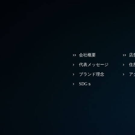
会社概要
店
代表メッセージ
住
ブランド理念
ア
SDGｓ