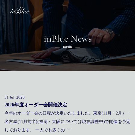
inBlue News
inBlueについて
新着情報
inBlueの強み
ヒストリー
オーダー方法
理念
倉敷店でのオーダー
トライフープ
全国オーダー会
商品一覧
ふるさと納税
着用シーン
こだわり
デニムスーツ
デニムシャツ
お手入れ
31 Jul. 2026
Q&A
ふるさと納税
取扱方法
修理
新着
2026年度オーダー会開催決定
今年のオーダー会の日程が決定いたしました。東京(11月・2月）・
リボーン
ニュース
インタビュー
採用情報
名古屋(11月前半)(福岡・大阪については現在調整中)で開催を予定
社長ブログ
新卒採用
スタッフブログ
店舗概要
しております。 一人でも多くの･･･