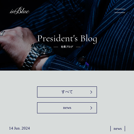
President's Blog
inBlueについて
社長ブログ
inBlueの強み
ヒストリー
オーダー方法
理念
倉敷店でのオーダー
トライフープ
全国オーダー会
商品一覧
ふるさと納税
着用シーン
こだわり
デニムスーツ
デニムシャツ
お手入れ
すべて
Q&A
ふるさと納税
取扱方法
修理
新着
news
リボーン
ニュース
インタビュー
採用情報
社長ブログ
新卒採用
スタッフブログ
店舗概要
14 Jun. 2024
news