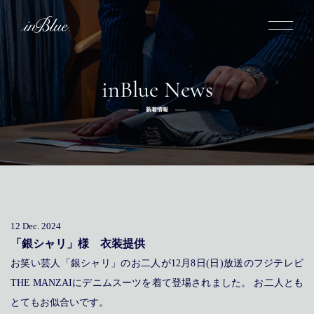
inBlue News
inBlueについて
新着情報
inBlueの強み
ヒストリー
オーダー方法
理念
倉敷店でのオーダー
トライフープ
全国オーダー会
商品一覧
ふるさと納税
着用シーン
こだわり
デニムスーツ
デニムシャツ
お手入れ
12 Dec. 2024
Q&A
ふるさと納税
取扱方法
修理
新着
「銀シャリ」様 衣装提供
お笑い芸人「銀シャリ」のお二人が12月8日(日)放送のフジテレビ
リボーン
ニュース
インタビュー
採用情報
THE MANZAIにデニムスーツを着て登場されました。 お二人とも
社長ブログ
新卒採用
スタッフブログ
店舗概要
とてもお似合いです。