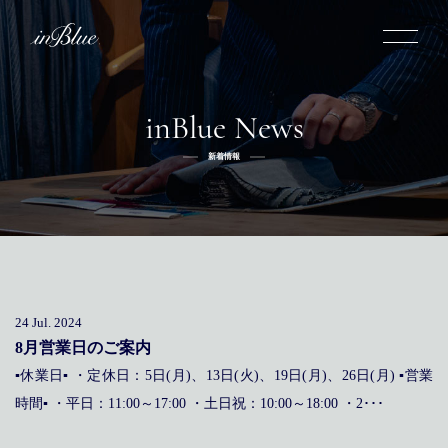
inBlue News
inBlueについて
新着情報
inBlueの強み
ヒストリー
オーダー方法
理念
倉敷店でのオーダー
トライフープ
全国オーダー会
商品一覧
ふるさと納税
着用シーン
こだわり
デニムスーツ
デニムシャツ
お手入れ
24 Jul. 2024
Q&A
ふるさと納税
取扱方法
修理
新着
8月営業日のご案内
▪休業日▪ ・定休日：5日(月)、13日(火)、19日(月)、26日(月) ▪営業
リボーン
ニュース
インタビュー
採用情報
時間▪ ・平日：11:00～17:00 ・土日祝：10:00～18:00 ・2･･･
社長ブログ
新卒採用
スタッフブログ
店舗概要