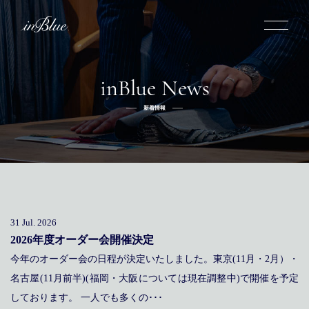
inBlue News
inBlueについて
新着情報
inBlueの強み
ヒストリー
オーダー方法
理念
倉敷店でのオーダー
トライフープ
全国オーダー会
商品一覧
ふるさと納税
着用シーン
こだわり
デニムスーツ
デニムシャツ
お手入れ
31 Jul. 2026
Q&A
ふるさと納税
取扱方法
修理
新着
2026年度オーダー会開催決定
今年のオーダー会の日程が決定いたしました。東京(11月・2月）・
リボーン
ニュース
インタビュー
採用情報
名古屋(11月前半)(福岡・大阪については現在調整中)で開催を予定
社長ブログ
新卒採用
スタッフブログ
店舗概要
しております。 一人でも多くの･･･