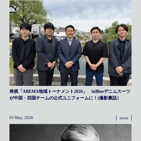
メディア掲載
アクセス
会社情報
JP
EN
代表メッセージ
将棋「ABEMA地域トーナメント2026」 inBlueデニムスーツ
が中国・四国チームの公式ユニフォームに！(撮影裏話）
05 May. 2026
news