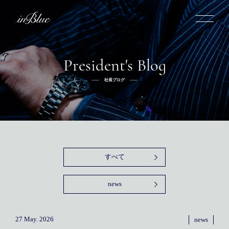
President's Blog
inBlueについて
社長ブログ
inBlueの強み
ヒストリー
オーダー方法
理念
倉敷店でのオーダー
トライフープ
全国オーダー会
商品一覧
ふるさと納税
着用シーン
こだわり
デニムスーツ
デニムシャツ
お手入れ
すべて
Q&A
ふるさと納税
取扱方法
修理
新着
news
リボーン
ニュース
インタビュー
採用情報
社長ブログ
新卒採用
スタッフブログ
店舗概要
27 May. 2026
news