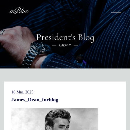
President's Blog
inBlueについて
社長ブログ
inBlueの強み
ヒストリー
オーダー方法
理念
倉敷店でのオーダー
トライフープ
全国オーダー会
商品一覧
ふるさと納税
着用シーン
こだわり
デニムスーツ
デニムシャツ
お手入れ
16 Mar. 2025
Q&A
ふるさと納税
取扱方法
修理
新着
James_Dean_forblog
リボーン
ニュース
インタビュー
採用情報
社長ブログ
新卒採用
スタッフブログ
店舗概要