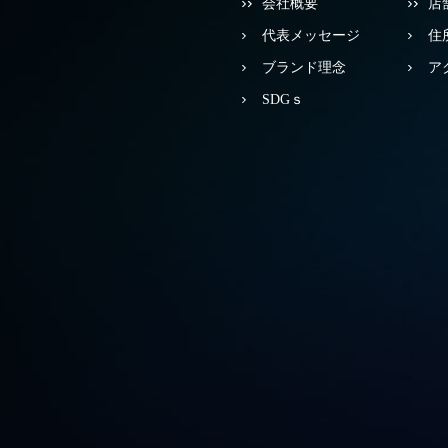
会社概要
店
代表メッセージ
住
ブランド理念
ア
SDGｓ