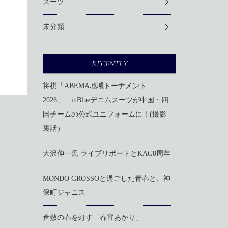
スーツ
未分類
RECENTLY
将棋「ABEMA地域トーナメント
2026」 inBlueデニムスーツが中国・四
国チームの公式ユニフォームに！(撮影
裏話）
大沢伸一氏 ライブリポートとKAG8周年
MONDO GROSSOと過ごした青春と、神
保町ジャニス
倉敷の春を灯す「春宵あかり」