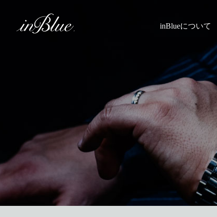
inBlueについて
inBlueの強み
ヒストリー
理念
トライフープ
着用シーン
こだわり
縫製
採寸
Q&A