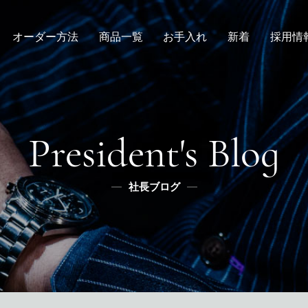
オーダー方法
商品一覧
お手入れ
新着
採用情
倉敷店でのオーダー
デニムスーツ
取扱方法
ニュース
新卒
メンズ
全国オーダー会
修理
インタビュー
レディース
ふるさと納税
リボーン
社長ブログ
デニムシャツ
President's Blog
スタッフブログ
ふるさと納税
ふるさとチョイス
社長ブログ
メディア掲載
楽天
ふるなび