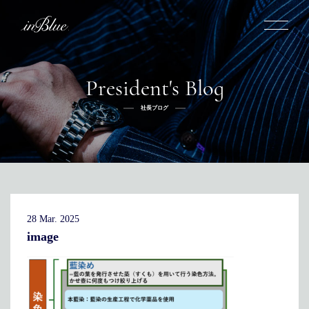
President's Blog
inBlueについて
社長ブログ
inBlueの強み
ヒストリー
オーダー方法
理念
倉敷店でのオーダー
トライフープ
全国オーダー会
商品一覧
ふるさと納税
着用シーン
こだわり
デニムスーツ
デニムシャツ
お手入れ
28 Mar. 2025
Q&A
ふるさと納税
取扱方法
修理
新着
image
リボーン
ニュース
インタビュー
採用情報
社長ブログ
新卒採用
スタッフブログ
店舗概要