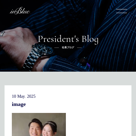
President's Blog
inBlueについて
社長ブログ
inBlueの強み
ヒストリー
オーダー方法
理念
倉敷店でのオーダー
トライフープ
全国オーダー会
商品一覧
ふるさと納税
着用シーン
こだわり
デニムスーツ
デニムシャツ
お手入れ
10 May. 2025
Q&A
ふるさと納税
取扱方法
修理
新着
image
リボーン
ニュース
インタビュー
採用情報
社長ブログ
新卒採用
スタッフブログ
店舗概要