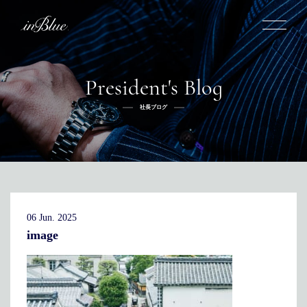
President's Blog
inBlueについて
社長ブログ
inBlueの強み
ヒストリー
オーダー方法
理念
倉敷店でのオーダー
トライフープ
全国オーダー会
商品一覧
ふるさと納税
着用シーン
こだわり
デニムスーツ
デニムシャツ
お手入れ
06 Jun. 2025
Q&A
ふるさと納税
取扱方法
修理
新着
image
リボーン
ニュース
インタビュー
採用情報
社長ブログ
新卒採用
スタッフブログ
店舗概要