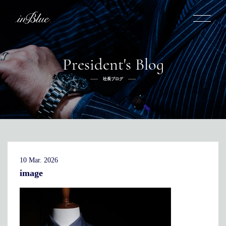
President's Blog
inBlueについて
社長ブログ
inBlueの強み
ヒストリー
オーダー方法
理念
倉敷店でのオーダー
トライフープ
全国オーダー会
商品一覧
ふるさと納税
着用シーン
こだわり
デニムスーツ
デニムシャツ
お手入れ
10 Mar. 2026
Q&A
ふるさと納税
取扱方法
修理
新着
image
リボーン
ニュース
インタビュー
採用情報
社長ブログ
新卒採用
スタッフブログ
店舗概要