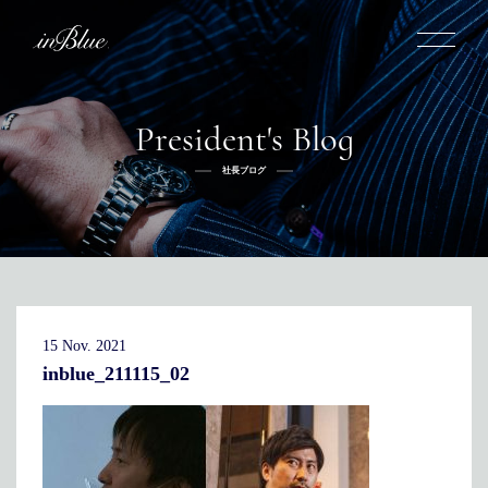
President's Blog
inBlueについて
社長ブログ
inBlueの強み
ヒストリー
オーダー方法
理念
倉敷店でのオーダー
トライフープ
全国オーダー会
商品一覧
ふるさと納税
着用シーン
こだわり
デニムスーツ
デニムシャツ
お手入れ
15 Nov. 2021
Q&A
ふるさと納税
取扱方法
修理
新着
inblue_211115_02
リボーン
ニュース
インタビュー
採用情報
社長ブログ
新卒採用
スタッフブログ
店舗概要