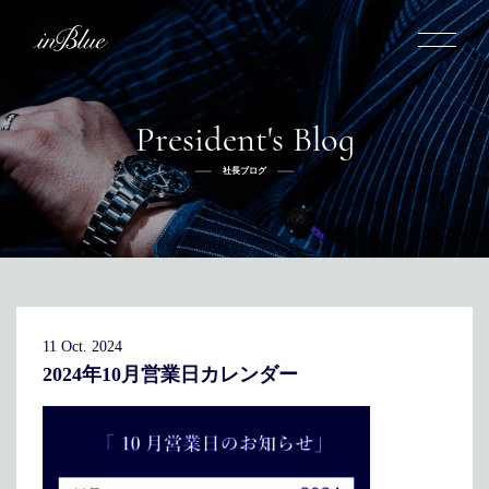
President's Blog
inBlueについて
社長ブログ
inBlueの強み
ヒストリー
オーダー方法
理念
倉敷店でのオーダー
トライフープ
全国オーダー会
商品一覧
ふるさと納税
着用シーン
こだわり
デニムスーツ
デニムシャツ
お手入れ
11 Oct. 2024
Q&A
ふるさと納税
取扱方法
修理
新着
2024年10月営業日カレンダー
リボーン
ニュース
インタビュー
採用情報
社長ブログ
新卒採用
スタッフブログ
店舗概要