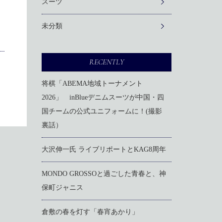
スーツ
未分類
RECENTLY
将棋「ABEMA地域トーナメント
2026」 inBlueデニムスーツが中国・四
国チームの公式ユニフォームに！(撮影
裏話）
大沢伸一氏 ライブリポートとKAG8周年
MONDO GROSSOと過ごした青春と、神
保町ジャニス
倉敷の春を灯す「春宵あかり」