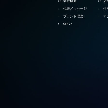
会社概要
店
代表メッセージ
住
ブランド理念
ア
SDGｓ