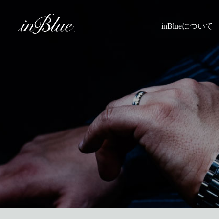
inBlueについて
inBlueの強み
ヒストリー
理念
トライフープ
着用シーン
こだわり
縫製
採寸
Q&A