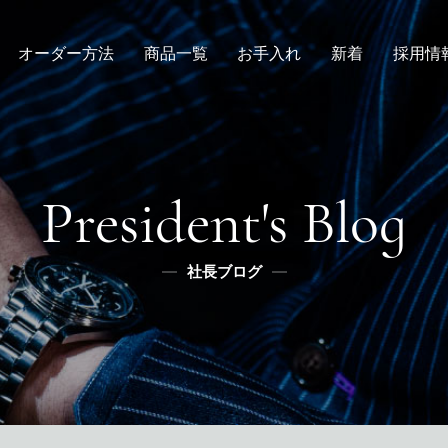
オーダー方法
商品一覧
お手入れ
新着
採用情
倉敷店でのオーダー
デニムスーツ
取扱方法
ニュース
新卒
メンズ
全国オーダー会
修理
インタビュー
レディース
ふるさと納税
リボーン
社長ブログ
デニムシャツ
President's Blog
スタッフブログ
ふるさと納税
ふるさとチョイス
社長ブログ
メディア掲載
楽天
ふるなび