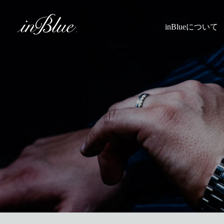
inBlueについて
inBlueの強み
ヒストリー
理念
トライフープ
着用シーン
こだわり
縫製
採寸
Q&A