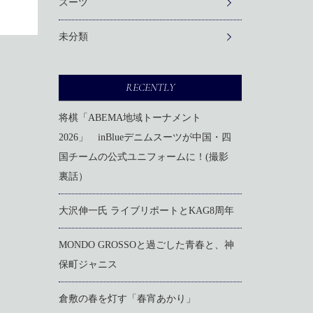
スーツ
未分類
RECENTLY
将棋「ABEMA地域トーナメント
2026」 inBlueデニムスーツが中国・四
国チームの公式ユニフォームに！(撮影
裏話）
大沢伸一氏 ライブリポートとKAG8周年
MONDO GROSSOと過ごした青春と、神
保町ジャニス
倉敷の春を灯す「春宵あかり」