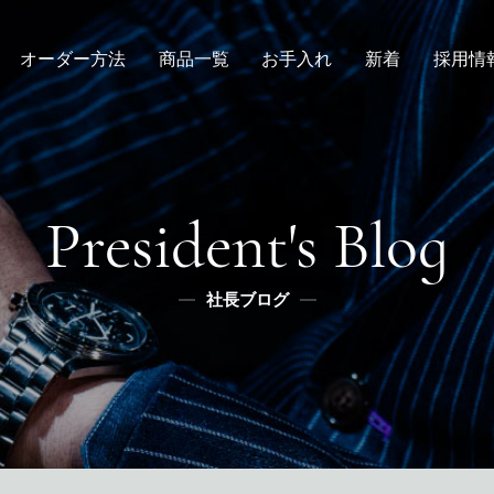
オーダー方法
商品一覧
お手入れ
新着
採用情
倉敷店でのオーダー
デニムスーツ
取扱方法
ニュース
新卒
メンズ
全国オーダー会
修理
インタビュー
レディース
ふるさと納税
リボーン
社長ブログ
デニムシャツ
President's Blog
スタッフブログ
ふるさと納税
ふるさとチョイス
社長ブログ
メディア掲載
楽天
ふるなび