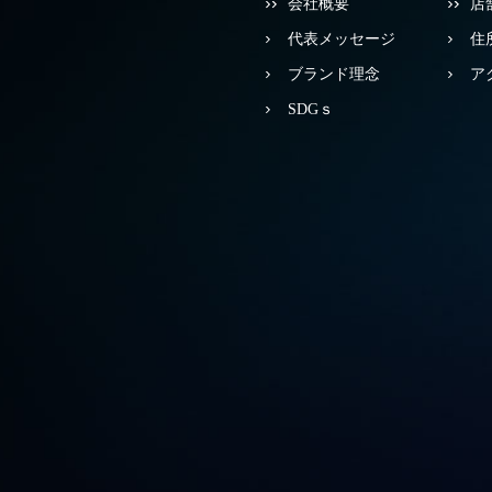
会社概要
店
代表メッセージ
住
ブランド理念
ア
SDGｓ