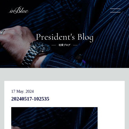
President's Blog
inBlueについて
社長ブログ
inBlueの強み
ヒストリー
オーダー方法
理念
倉敷店でのオーダー
トライフープ
全国オーダー会
商品一覧
ふるさと納税
着用シーン
こだわり
デニムスーツ
デニムシャツ
お手入れ
17 May. 2024
Q&A
ふるさと納税
取扱方法
修理
新着
20240517-102535
リボーン
ニュース
インタビュー
採用情報
社長ブログ
新卒採用
スタッフブログ
店舗概要