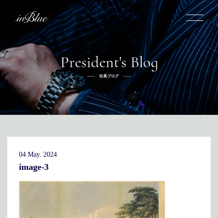
President's Blog
inBlueについて
社長ブログ
inBlueの強み
ヒストリー
オーダー方法
理念
倉敷店でのオーダー
トライフープ
全国オーダー会
商品一覧
ふるさと納税
着用シーン
こだわり
デニムスーツ
デニムシャツ
お手入れ
04 May. 2024
Q&A
ふるさと納税
取扱方法
修理
新着
image-3
リボーン
ニュース
インタビュー
採用情報
社長ブログ
新卒採用
スタッフブログ
中途採用
店舗概要