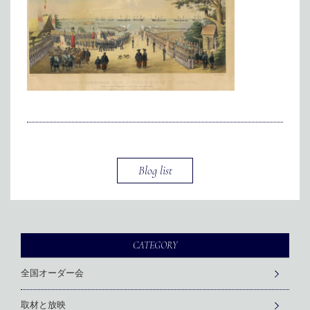
インターン
メディア掲載
アクセス
会社情報
JP
EN
代表メッセージ
Blog list
CATEGORY
全国オーダー会
取材と放映