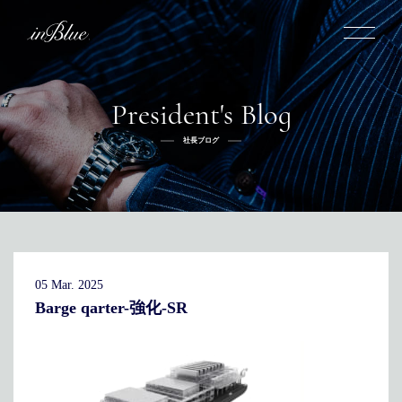
President's Blog
inBlueについて
社長ブログ
inBlueの強み
ヒストリー
オーダー方法
理念
倉敷店でのオーダー
トライフープ
全国オーダー会
商品一覧
ふるさと納税
着用シーン
こだわり
デニムスーツ
デニムシャツ
お手入れ
05 Mar. 2025
Q&A
ふるさと納税
取扱方法
修理
新着
Barge qarter-強化-SR
リボーン
ニュース
インタビュー
採用情報
社長ブログ
新卒採用
スタッフブログ
店舗概要