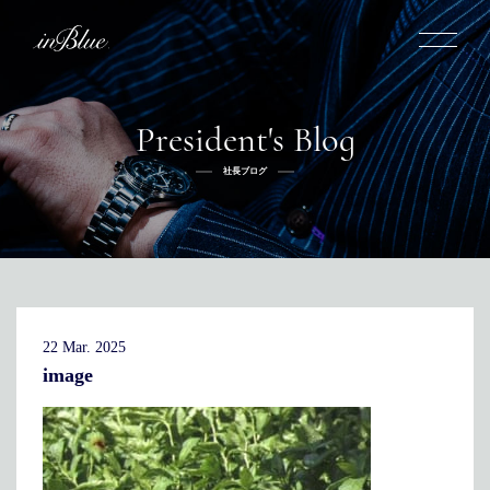
President's Blog
inBlueについて
社長ブログ
inBlueの強み
ヒストリー
オーダー方法
理念
倉敷店でのオーダー
トライフープ
全国オーダー会
商品一覧
ふるさと納税
着用シーン
こだわり
デニムスーツ
デニムシャツ
お手入れ
22 Mar. 2025
Q&A
ふるさと納税
取扱方法
修理
新着
image
リボーン
ニュース
インタビュー
採用情報
社長ブログ
新卒採用
スタッフブログ
店舗概要