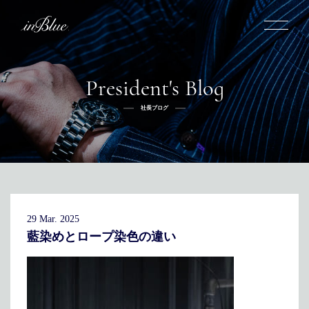
President's Blog
inBlueについて
社長ブログ
inBlueの強み
ヒストリー
オーダー方法
理念
倉敷店でのオーダー
トライフープ
全国オーダー会
商品一覧
ふるさと納税
着用シーン
こだわり
デニムスーツ
デニムシャツ
お手入れ
29 Mar. 2025
Q&A
ふるさと納税
取扱方法
修理
新着
藍染めとロープ染色の違い
リボーン
ニュース
インタビュー
採用情報
社長ブログ
新卒採用
スタッフブログ
店舗概要