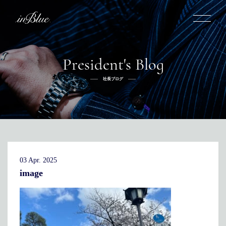
President's Blog
inBlueについて
社長ブログ
inBlueの強み
ヒストリー
オーダー方法
理念
倉敷店でのオーダー
トライフープ
全国オーダー会
商品一覧
ふるさと納税
着用シーン
こだわり
デニムスーツ
デニムシャツ
お手入れ
03 Apr. 2025
Q&A
ふるさと納税
取扱方法
修理
新着
image
リボーン
ニュース
インタビュー
採用情報
社長ブログ
新卒採用
スタッフブログ
店舗概要