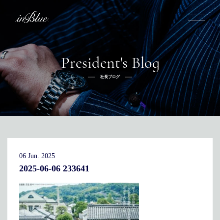
President's Blog
inBlueについて
社長ブログ
inBlueの強み
ヒストリー
オーダー方法
理念
倉敷店でのオーダー
トライフープ
全国オーダー会
商品一覧
ふるさと納税
着用シーン
こだわり
デニムスーツ
デニムシャツ
お手入れ
06 Jun. 2025
Q&A
ふるさと納税
取扱方法
修理
新着
2025-06-06 233641
リボーン
ニュース
インタビュー
採用情報
社長ブログ
新卒採用
スタッフブログ
店舗概要