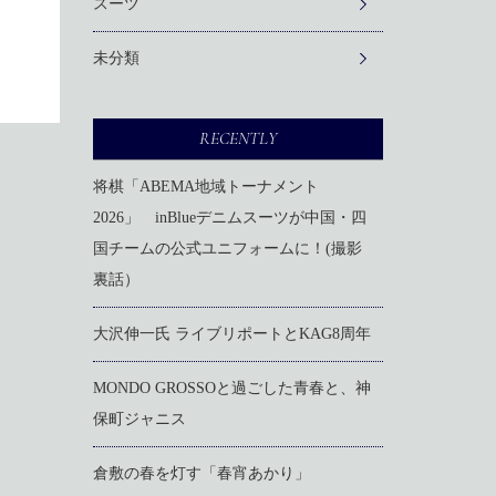
スーツ
未分類
RECENTLY
将棋「ABEMA地域トーナメント
2026」 inBlueデニムスーツが中国・四
国チームの公式ユニフォームに！(撮影
裏話）
大沢伸一氏 ライブリポートとKAG8周年
MONDO GROSSOと過ごした青春と、神
保町ジャニス
倉敷の春を灯す「春宵あかり」