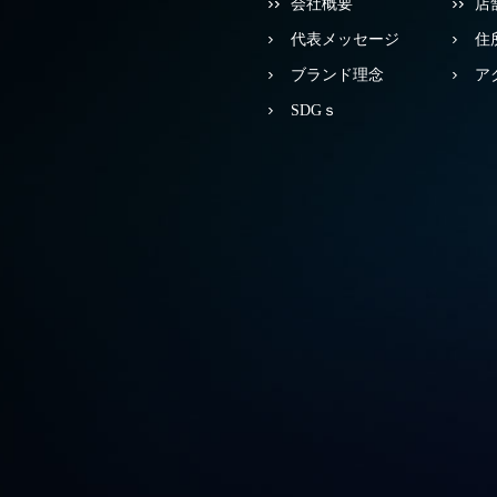
会社概要
店
代表メッセージ
住
ブランド理念
ア
SDGｓ