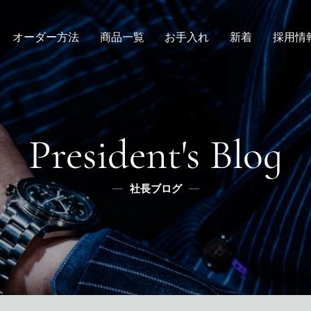
オーダー方法
商品一覧
お手入れ
新着
採用情
倉敷店でのオーダー
デニムスーツ
取扱方法
ニュース
新卒
メンズ
全国オーダー会
修理
インタビュー
レディース
ふるさと納税
リボーン
社長ブログ
デニムシャツ
President's Blog
スタッフブログ
ふるさと納税
ふるさとチョイス
社長ブログ
メディア掲載
楽天
ふるなび