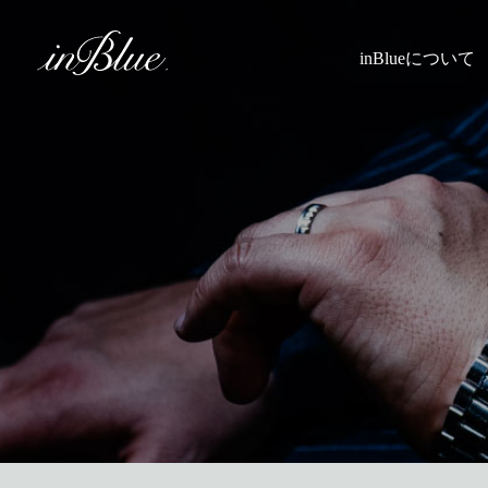
inBlueについて
inBlueの強み
ヒストリー
理念
トライフープ
着用シーン
こだわり
縫製
採寸
Q&A