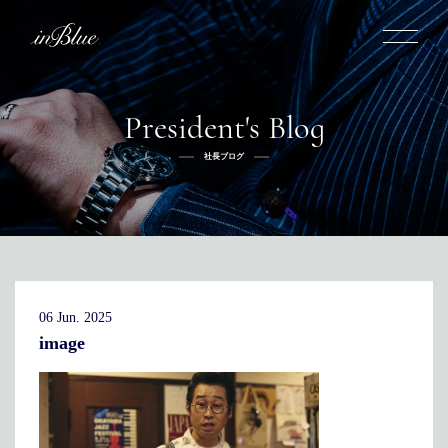
President's Blog
inBlueについて
社長ブログ
inBlueの強み
ヒストリー
オーダー方法
理念
倉敷店でのオーダー
トライフープ
全国オーダー会
商品一覧
ふるさと納税
着用シーン
こだわり
デニムスーツ
デニムシャツ
お手入れ
06 Jun. 2025
Q&A
ふるさと納税
取扱方法
修理
新着
image
リボーン
ニュース
インタビュー
採用情報
社長ブログ
新卒採用
スタッフブログ
店舗概要