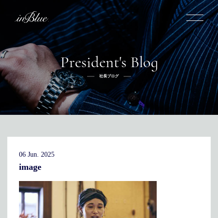
President's Blog
inBlueについて
社長ブログ
inBlueの強み
ヒストリー
オーダー方法
理念
倉敷店でのオーダー
トライフープ
全国オーダー会
商品一覧
ふるさと納税
着用シーン
こだわり
デニムスーツ
デニムシャツ
お手入れ
06 Jun. 2025
Q&A
ふるさと納税
取扱方法
修理
新着
image
リボーン
ニュース
インタビュー
採用情報
社長ブログ
新卒採用
スタッフブログ
店舗概要