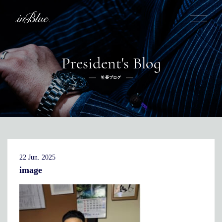
President's Blog
inBlueについて
社長ブログ
inBlueの強み
ヒストリー
オーダー方法
理念
倉敷店でのオーダー
トライフープ
全国オーダー会
商品一覧
ふるさと納税
着用シーン
こだわり
デニムスーツ
デニムシャツ
お手入れ
22 Jun. 2025
Q&A
ふるさと納税
取扱方法
修理
新着
image
リボーン
ニュース
インタビュー
採用情報
社長ブログ
新卒採用
スタッフブログ
店舗概要